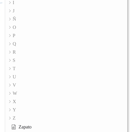
I
J
Ñ
O
P
Q
R
S
T
U
V
W
X
Y
Z
Zapato