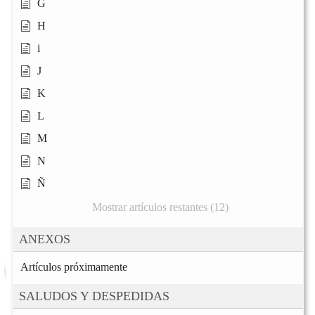
G
H
i
J
K
L
M
N
Ñ
Mostrar artículos restantes (12)
ANEXOS
Artículos próximamente
SALUDOS Y DESPEDIDAS