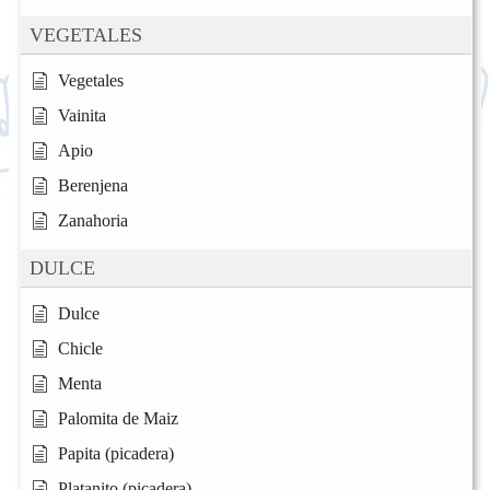
VEGETALES
Vegetales
Vainita
Apio
Berenjena
Zanahoria
DULCE
Dulce
Chicle
Menta
Palomita de Maiz
Papita (picadera)
Platanito (picadera)