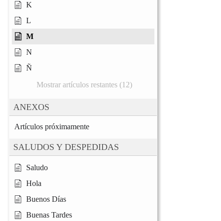
K
L
M
N
Ñ
Mostrar artículos restantes (12)
ANEXOS
Artículos próximamente
SALUDOS Y DESPEDIDAS
Saludo
Hola
Buenos Días
Buenas Tardes