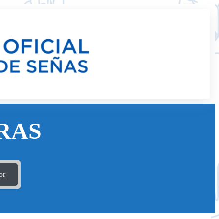
RAS
or