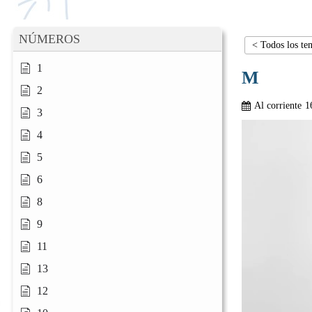
NÚMEROS
< Todos los te
1
M
2
Al corriente
1
3
4
5
6
8
9
11
13
12