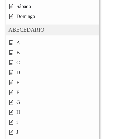
Sábado
Domingo
ABECEDARIO
A
B
C
D
E
F
G
H
i
J