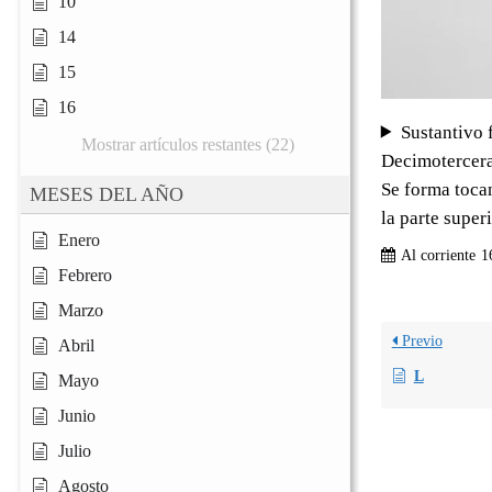
10
14
15
16
Sustantivo
Mostrar artículos restantes (22)
Decimotercera
Se forma toca
MESES DEL AÑO
la parte superi
Enero
Al corriente
1
Febrero
Marzo
Previo
Abril
L
Mayo
Junio
Julio
Agosto