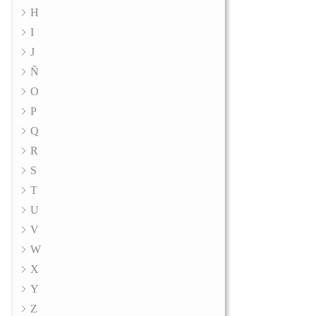
H
I
J
Ñ
O
P
Q
R
S
T
U
V
W
X
Y
Z