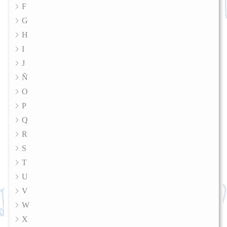
F
G
H
I
J
Ñ
O
P
Q
R
S
T
U
V
W
X