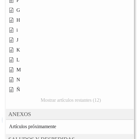
F
G
H
i
J
K
L
M
N
Ñ
Mostrar artículos restantes (12)
ANEXOS
Artículos próximamente