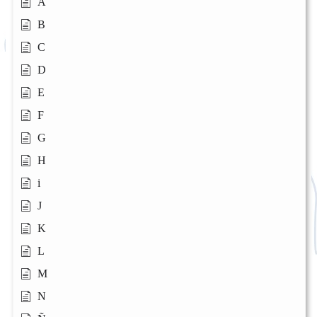
A
B
C
D
E
F
G
H
i
J
K
L
M
N