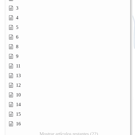
3
4
5
6
8
9
11
13
12
10
14
15
16
Mostrar artículos restantes (22)