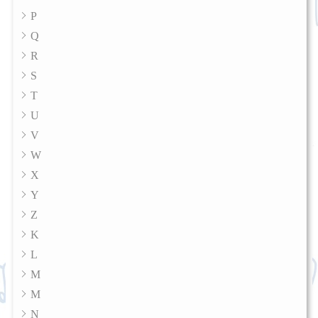
P
Q
R
S
T
U
V
W
X
Y
Z
K
L
M
M
N