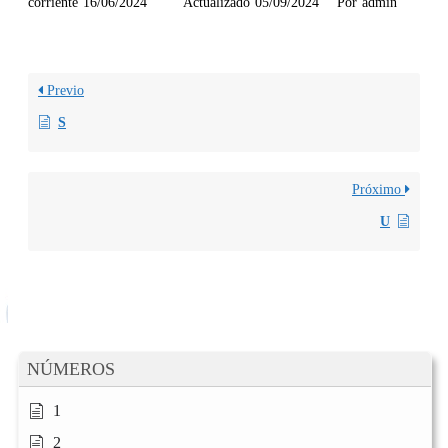
corriente
16/06/2024
Actualizado
05/09/2024
Por
admin
Previo
S
Próximo
U
NÚMEROS
1
2