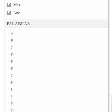
Mes
Año
PALABRAS
A
B
C
D
E
F
G
H
I
J
Ñ
O