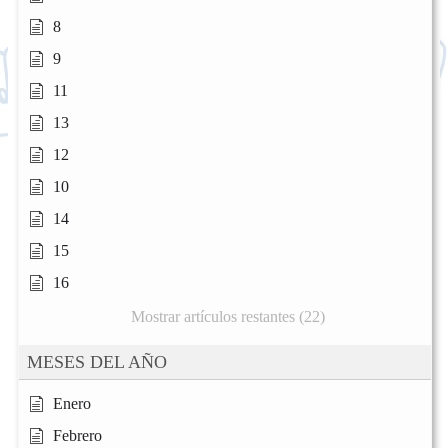
8
9
11
13
12
10
14
15
16
Mostrar artículos restantes (22)
MESES DEL AÑO
Enero
Febrero