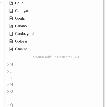
Gallo
Gato,gata
Gorila
Gusano
Gordo, gorda
Golpear
Granizo
Mostrar artículos restantes (37)
H
I
J
Ñ
O
P
Q