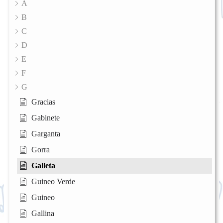
A
B
C
D
E
F
G
Gracias
Gabinete
Garganta
Gorra
Galleta
Guineo Verde
Guineo
Gallina