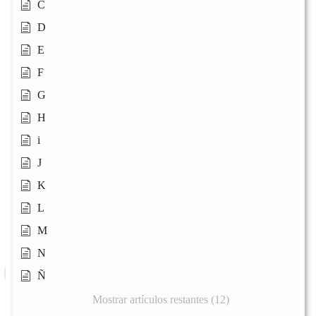
C
D
E
F
G
H
i
J
K
L
M
N
Ñ
Mostrar artículos restantes (12)