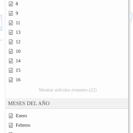
8
9
11
13
12
10
14
15
16
Mostrar artículos restantes (22)
MESES DEL AÑO
Enero
Febrero