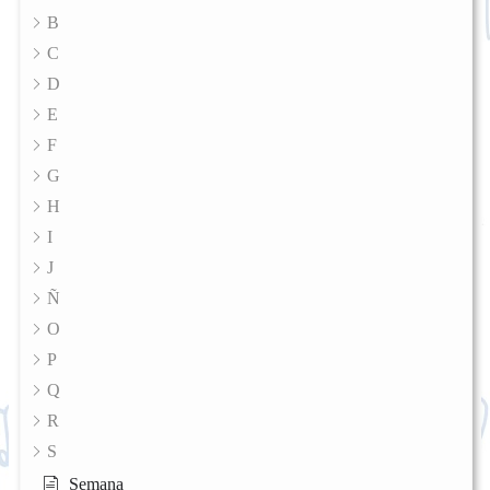
B
C
D
E
F
G
H
I
J
Ñ
O
P
Q
R
S
Semana