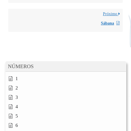
Próximo
Sábana
NÚMEROS
1
2
3
4
5
6