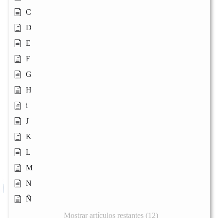
C
D
E
F
G
H
i
J
K
L
M
N
Ñ
Mostrar artículos restantes (12)