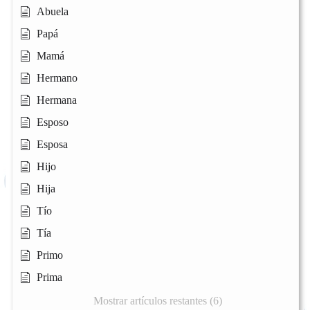
Abuela
Papá
Mamá
Hermano
Hermana
Esposo
Esposa
Hijo
Hija
Tío
Tía
Primo
Prima
Mostrar artículos restantes (6)