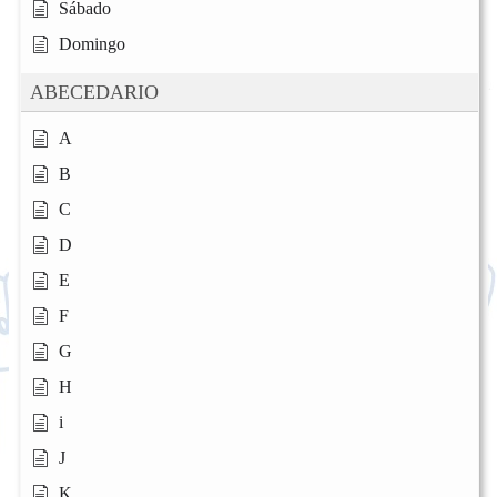
Sábado
Domingo
ABECEDARIO
A
B
C
D
E
F
G
H
i
J
K