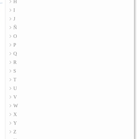
H
I
J
Ñ
O
P
Q
R
S
T
U
V
W
X
Y
Z