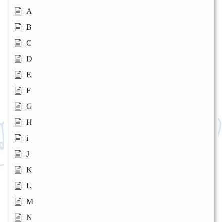
A
B
C
D
E
F
G
H
i
J
K
L
M
N