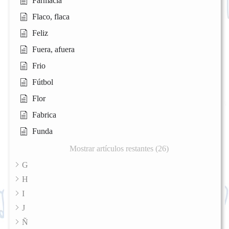
Farmacia
Flaco, flaca
Feliz
Fuera, afuera
Frio
Fútbol
Flor
Fabrica
Funda
Mostrar artículos restantes (26)
G
H
I
J
Ñ