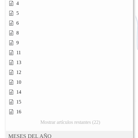
4
5
6
8
9
11
13
12
10
14
15
16
Mostrar artículos restantes (22)
MESES DEL AÑO