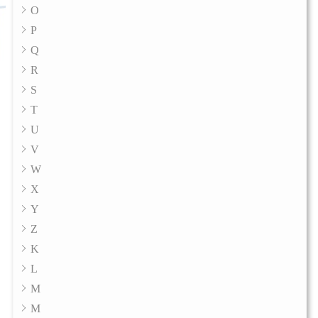
O
P
Q
R
S
T
U
V
W
X
Y
Z
K
L
M
M