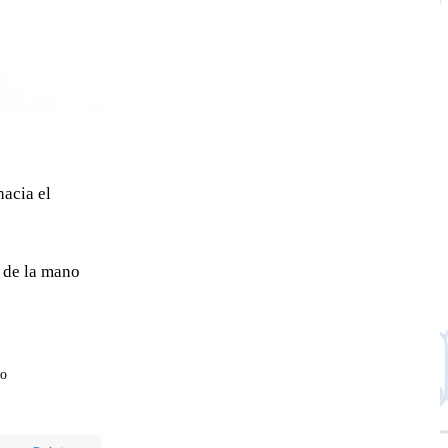
hacia el
l de la mano
co