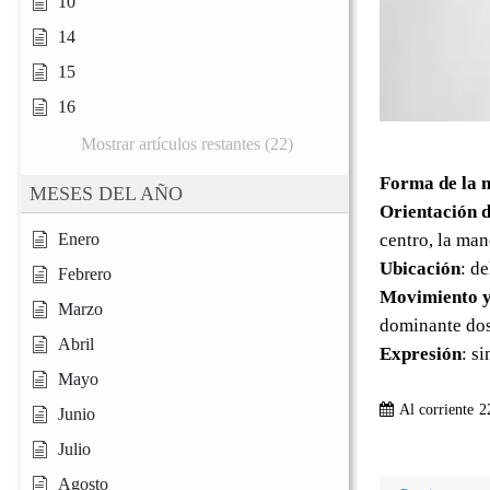
10
14
15
16
Mostrar artículos restantes (22)
Forma de la 
MESES DEL AÑO
Orientación d
centro, la man
Enero
Ubicación
: d
Febrero
Movimiento y
Marzo
dominante dos
Abril
Expresión
: s
Mayo
Al corriente
2
Junio
Julio
Agosto