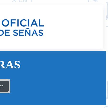
RAS
or