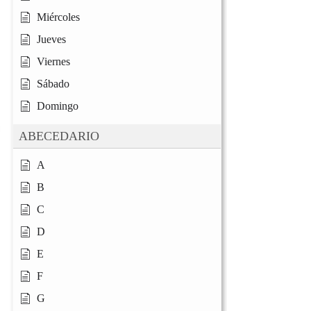
Miércoles
Jueves
Viernes
Sábado
Domingo
ABECEDARIO
A
B
C
D
E
F
G