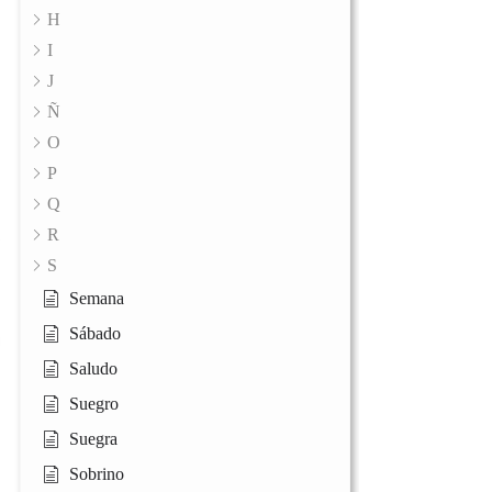
H
I
J
Ñ
O
P
Q
R
S
Semana
Sábado
Saludo
Suegro
Suegra
Sobrino