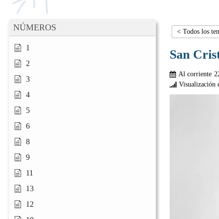
NÚMEROS
< Todos los te
1
San Cris
2
Al corriente
2
3
Visualización 
4
5
6
8
9
11
13
12