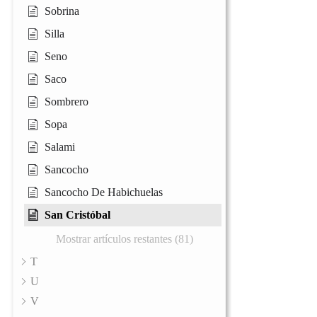
Sobrina
Silla
Seno
Saco
Sombrero
Sopa
Salami
Sancocho
Sancocho De Habichuelas
San Cristóbal
Mostrar artículos restantes (81)
T
U
V