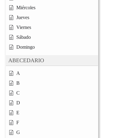
Miércoles
Jueves
Viernes
Sábado
Domingo
ABECEDARIO
A
B
C
D
E
F
G