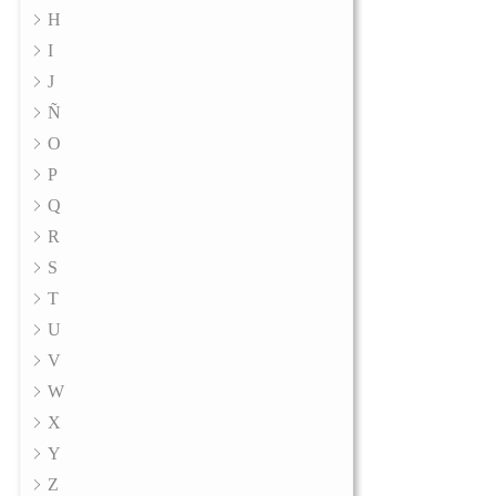
H
I
J
Ñ
O
P
Q
R
S
T
U
V
W
X
Y
Z