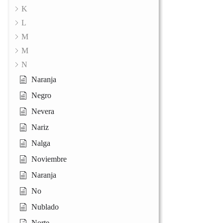
K
L
M
M
N
Naranja
Negro
Nevera
Nariz
Nalga
Noviembre
Naranja
No
Nublado
Norte