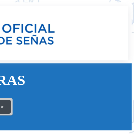
RAS
or