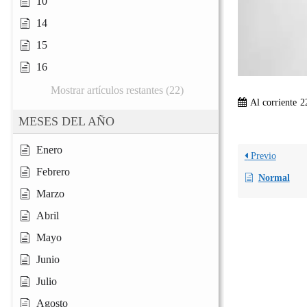
10
14
15
16
Mostrar artículos restantes (22)
Al corriente
2
MESES DEL AÑO
Enero
Previo
Febrero
Normal
Marzo
Abril
Mayo
Junio
Julio
Agosto