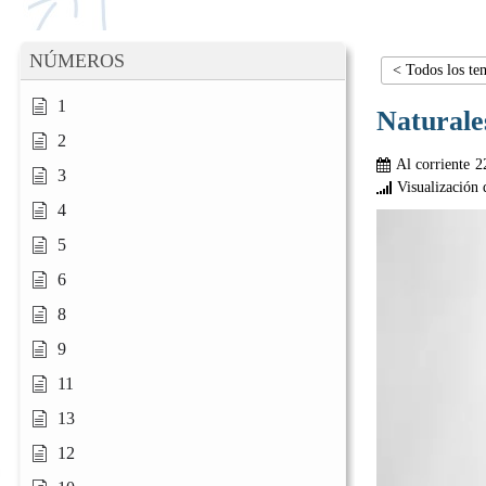
NÚMEROS
< Todos los te
1
Naturale
2
Al corriente
2
3
Visualización 
4
5
6
8
9
11
13
12