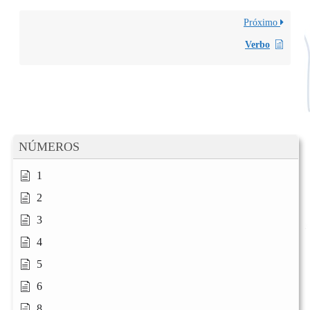
Próximo
Verbo
NÚMEROS
1
2
3
4
5
6
8