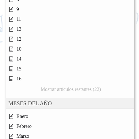
9
11
13
12
10
14
15
16
Mostrar artículos restantes (22)
MESES DEL AÑO
Enero
Febrero
Marzo