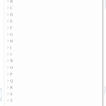
B
C
D
E
F
G
H
I
J
Ñ
O
P
Q
R
S
T