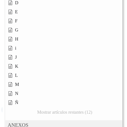
D
E
F
G
H
i
J
K
L
M
N
Ñ
Mostrar artículos restantes (12)
ANEXOS