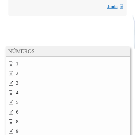
Junio
NÚMEROS
1
2
3
4
5
6
8
9