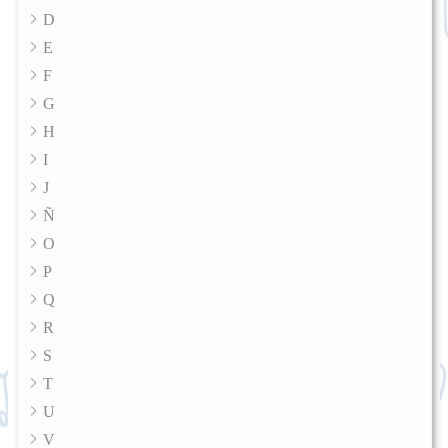
D
E
F
G
H
I
J
Ñ
O
P
Q
R
S
T
U
V