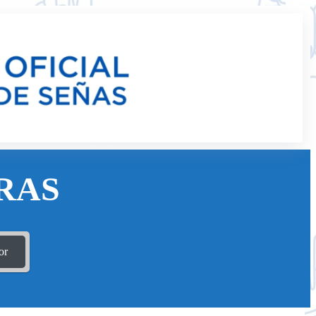
RAS
or