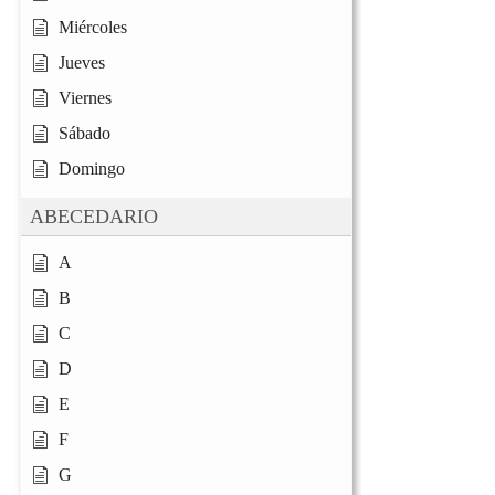
Miércoles
Jueves
Viernes
Sábado
Domingo
ABECEDARIO
A
B
C
D
E
F
G