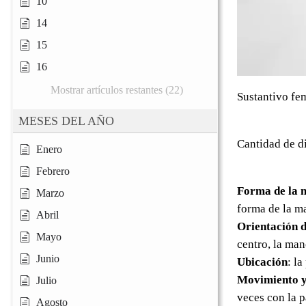
10
14
15
16
Mostrar artículos restantes (22)
Sustantivo fe
MESES DEL AÑO
Cantidad de di
Enero
Febrero
Forma de la 
Marzo
forma de la m
Abril
Orientación d
Mayo
centro, la man
Junio
Ubicación
: l
Movimiento y
Julio
veces con la 
Agosto