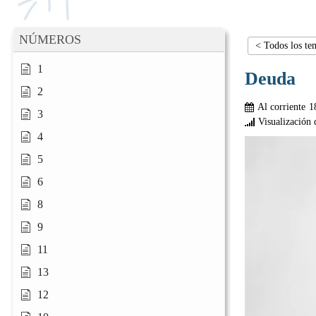
NÚMEROS
< Todos los te
1
Deuda
2
Al corriente
1
3
Visualización 
4
5
6
8
9
11
13
12