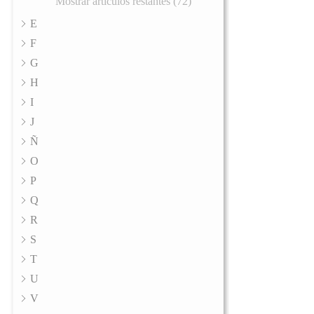
Mostrar artículos restantes (72)
E
F
G
H
I
J
Ñ
O
P
Q
R
S
T
U
V