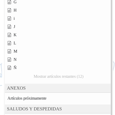
G
H
i
J
K
L
M
N
Ñ
Mostrar artículos restantes (12)
ANEXOS
Artículos próximamente
SALUDOS Y DESPEDIDAS