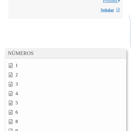
Próximo
Señalar
NÚMEROS
1
2
3
4
5
6
8
9