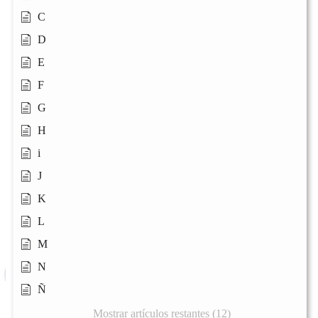
C
D
E
F
G
H
i
J
K
L
M
N
Ñ
Mostrar artículos restantes (12)