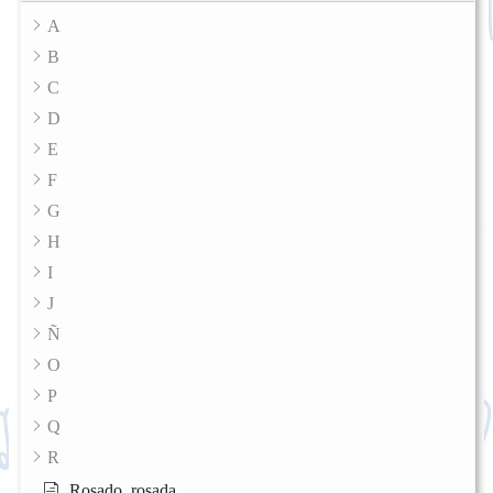
A
B
C
D
E
F
G
H
I
J
Ñ
O
P
Q
R
Rosado, rosada