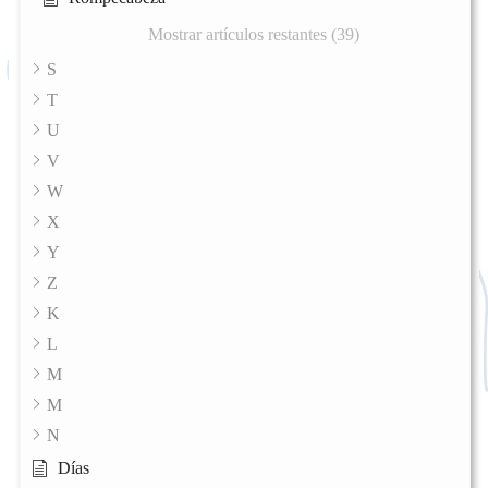
Mostrar artículos restantes (39)
S
T
U
V
W
X
Y
Z
K
L
M
M
N
Días