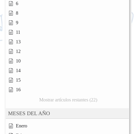
6
8
9
11
13
12
10
14
15
16
Mostrar artículos restantes (22)
MESES DEL AÑO
Enero