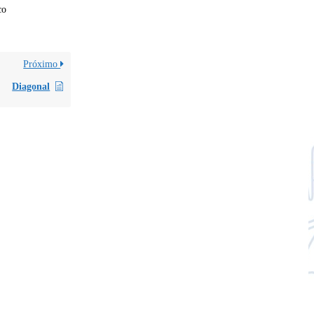
co
Próximo
Diagonal