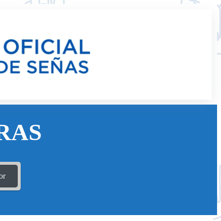
RAS
or