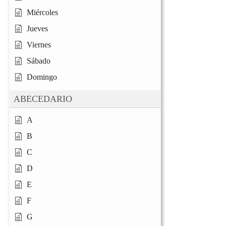
Miércoles
Jueves
Viernes
Sábado
Domingo
ABECEDARIO
A
B
C
D
E
F
G