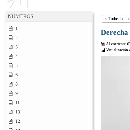
NÚMEROS
< Todos los te
1
Derecha
2
Al corriente
0
3
Visualización 
4
5
6
8
9
11
13
12