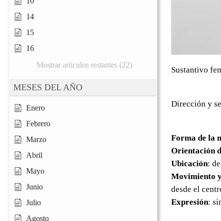
10
14
15
16
Mostrar artículos restantes (22)
Sustantivo fe
MESES DEL AÑO
Dirección y se
Enero
Febrero
Forma de la 
Marzo
Orientación d
Abril
Ubicación
: d
Mayo
Movimiento y
Junio
desde el centr
Expresión
: s
Julio
Agosto