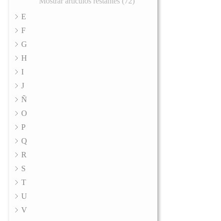
Mostrar artículos restantes (72)
E
F
G
H
I
J
Ñ
O
P
Q
R
S
T
U
V