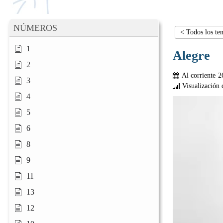
NÚMEROS
< Todos los te
1
Alegre
2
Al corriente
2
3
Visualización 
4
5
6
8
9
11
13
12