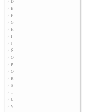
D
E
F
G
H
I
J
Ñ
O
P
Q
R
S
T
U
V