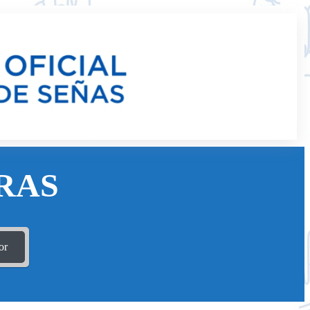
RAS
or