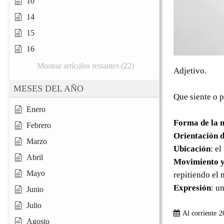
10
14
15
16
Mostrar artículos restantes (22)
Adjetivo.
MESES DEL AÑO
Que siente o p
Enero
Forma de la 
Febrero
Orientación d
Marzo
Ubicación
: e
Abril
Movimiento y
Mayo
repitiendo el 
Expresión
: un
Junio
Julio
Al corriente
2
Agosto