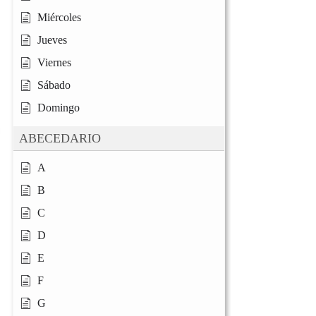
Miércoles
Jueves
Viernes
Sábado
Domingo
ABECEDARIO
A
B
C
D
E
F
G