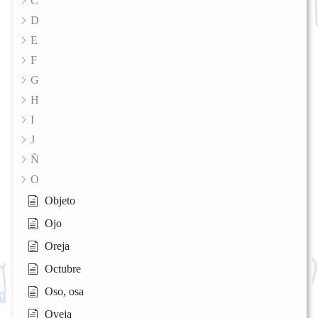
C
D
E
F
G
H
I
J
Ñ
O
Objeto
Ojo
Oreja
Octubre
Oso, osa
Oveja