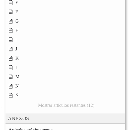
E
F
G
H
i
J
K
L
M
N
Ñ
Mostrar artículos restantes (12)
ANEXOS
Artículos próximamente