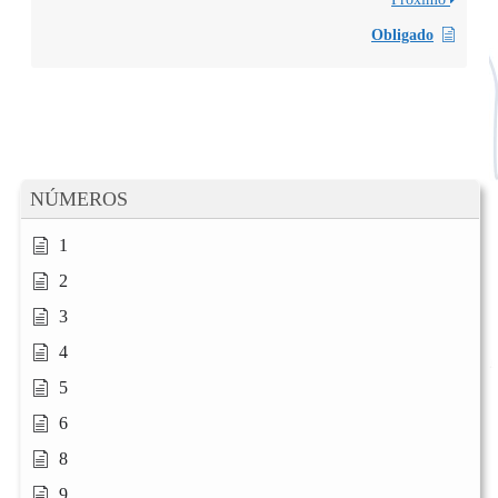
Obligado
NÚMEROS
1
2
3
4
5
6
8
9