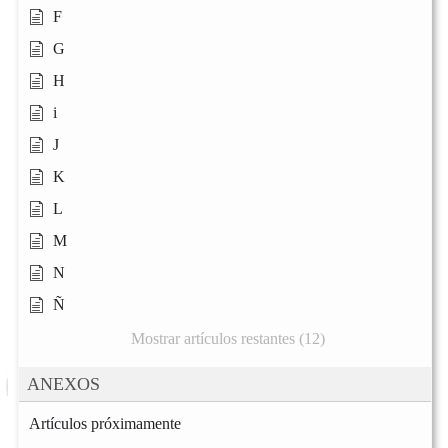
F
G
H
i
J
K
L
M
N
Ñ
Mostrar artículos restantes (12)
ANEXOS
Artículos próximamente