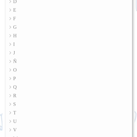
D
E
F
G
H
I
J
Ñ
O
P
Q
R
S
T
U
V