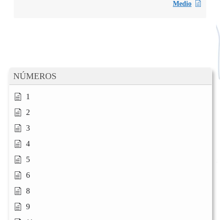
Medio
NÚMEROS
1
2
3
4
5
6
8
9