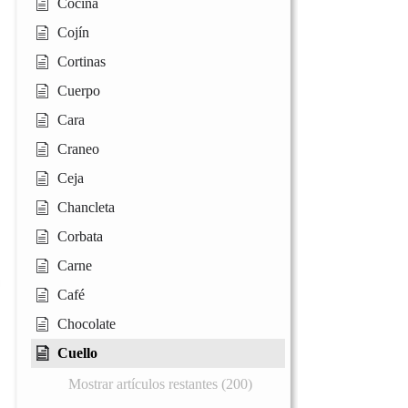
Cocina
Cojín
Cortinas
Cuerpo
Cara
Craneo
Ceja
Chancleta
Corbata
Carne
Café
Chocolate
Cuello
Mostrar artículos restantes (200)