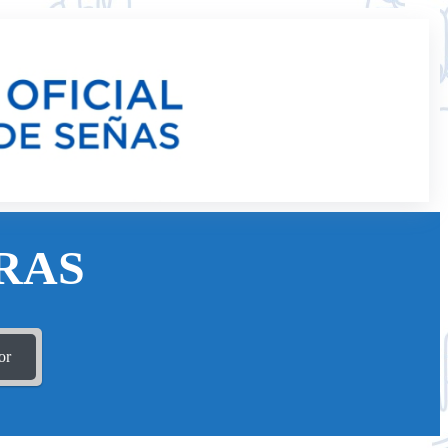
RAS
or