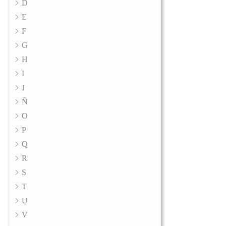
D
E
F
G
H
I
J
Ñ
O
P
Q
R
S
T
U
V