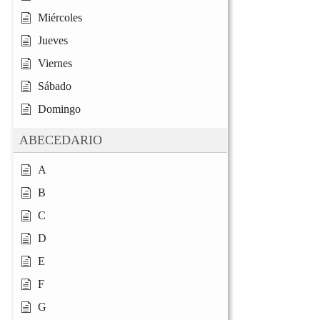
Miércoles
Jueves
Viernes
Sábado
Domingo
ABECEDARIO
A
B
C
D
E
F
G