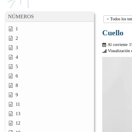
NÚMEROS
< Todos los te
1
Cuello
2
Al corriente
1
3
Visualización 
4
5
6
8
9
11
13
12