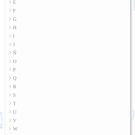
E
F
G
H
I
J
Ñ
O
P
Q
R
S
T
U
V
W