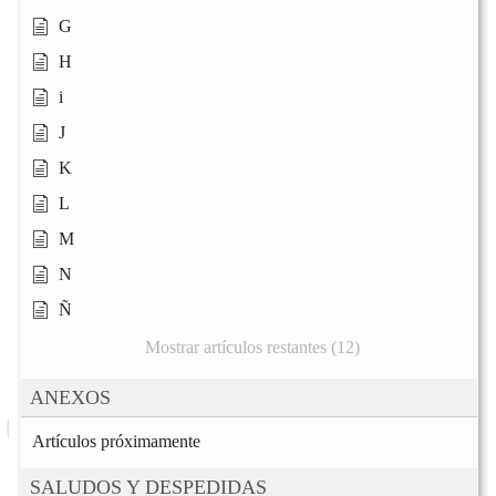
G
H
i
J
K
L
M
N
Ñ
Mostrar artículos restantes (12)
ANEXOS
Artículos próximamente
SALUDOS Y DESPEDIDAS