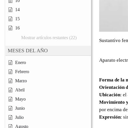
10
14
15
16
Mostrar artículos restantes (22)
Sustantivo fe
MESES DEL AÑO
Aparato elect
Enero
Febrero
Forma de la 
Marzo
Orientación d
Abril
Ubicación
: e
Mayo
Movimiento y
Junio
por encima de
Expresión
: s
Julio
Agosto