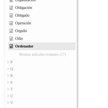
Obligación
Obligado
Operación
Orgullo
Odio
Ordenador
Mostrar artículos restantes (17)
P
Q
R
S
T
U
V