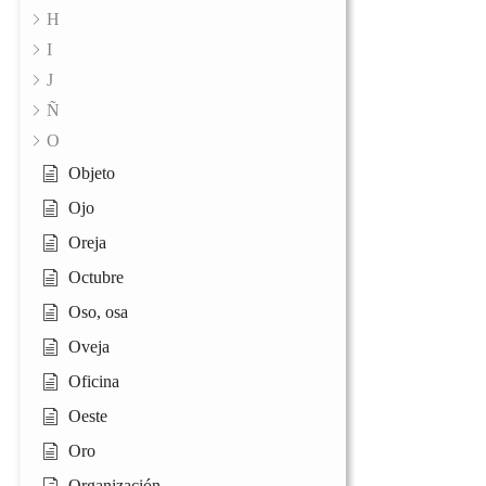
H
I
J
Ñ
O
Objeto
Ojo
Oreja
Octubre
Oso, osa
Oveja
Oficina
Oeste
Oro
Organización