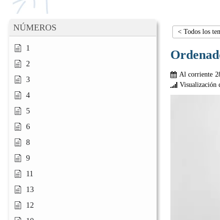
NÚMEROS
< Todos los te
1
Ordenad
2
Al corriente
2
3
Visualización 
4
5
6
8
9
11
13
12