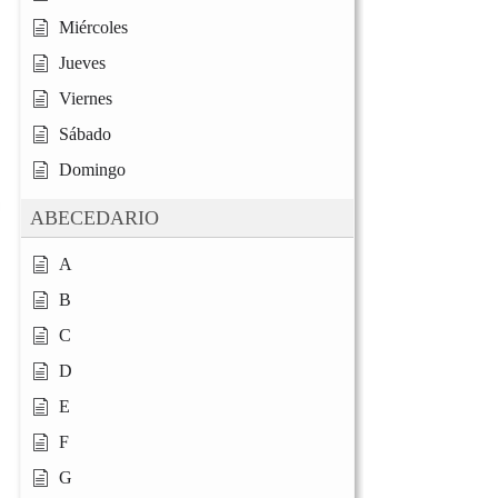
Miércoles
Jueves
Viernes
Sábado
Domingo
ABECEDARIO
A
B
C
D
E
F
G