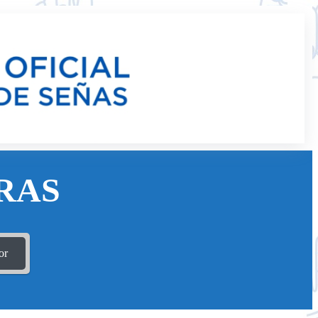
RAS
or