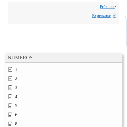
Próximo
Expresarse
NÚMEROS
1
2
3
4
5
6
8