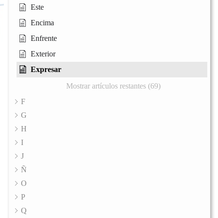
Este
Encima
Enfrente
Exterior
Expresar
Mostrar artículos restantes (69)
F
G
H
I
J
Ñ
O
P
Q