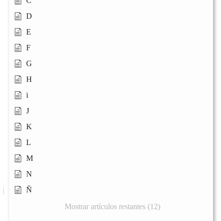
C
D
E
F
G
H
i
J
K
L
M
N
Ñ
Mostrar artículos restantes (12)