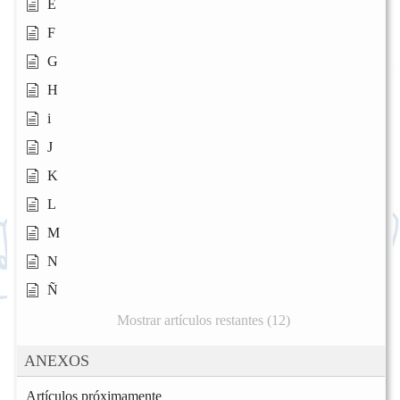
E
F
G
H
i
J
K
L
M
N
Ñ
Mostrar artículos restantes (12)
ANEXOS
Artículos próximamente