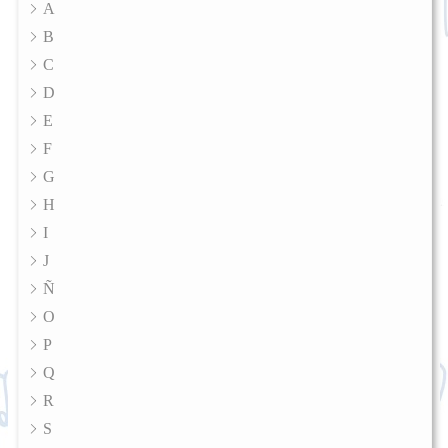
A
B
C
D
E
F
G
H
I
J
Ñ
O
P
Q
R
S