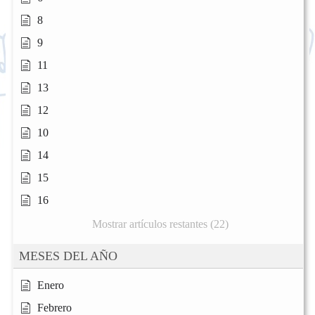
8
9
11
13
12
10
14
15
16
Mostrar artículos restantes (22)
MESES DEL AÑO
Enero
Febrero