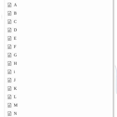
A
B
C
D
E
F
G
H
i
J
K
L
M
N