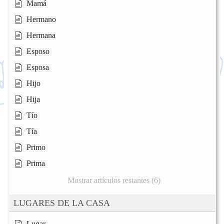
Mamá
Hermano
Hermana
Esposo
Esposa
Hijo
Hija
Tío
Tía
Primo
Prima
Mostrar artículos restantes (6)
LUGARES DE LA CASA
Lugar