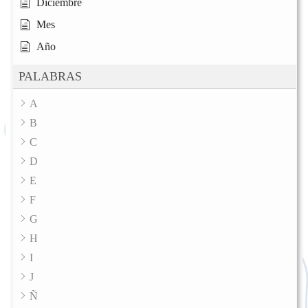
Diciembre
Mes
Año
PALABRAS
A
B
C
D
E
F
G
H
I
J
Ñ