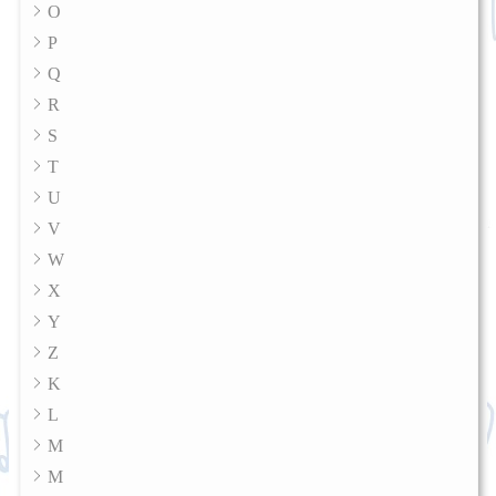
O
P
Q
R
S
T
U
V
W
X
Y
Z
K
L
M
M