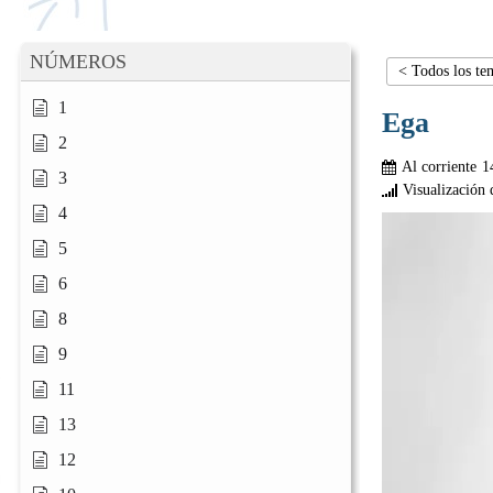
NÚMEROS
< Todos los te
1
Ega
2
Al corriente
1
3
Visualización 
4
5
6
8
9
11
13
12