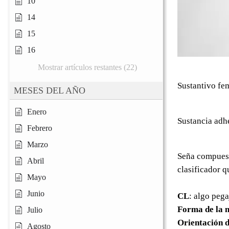
10
14
15
16
Mostrar artículos restantes (22)
Sustantivo fe
MESES DEL AÑO
Enero
Sustancia adhe
Febrero
Marzo
Seña compuest
Abril
clasificador q
Mayo
Junio
CL
: algo peg
Forma de la 
Julio
Orientación d
Agosto