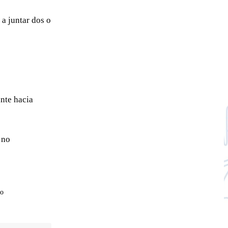
 a juntar dos o
nte hacia
 no
co