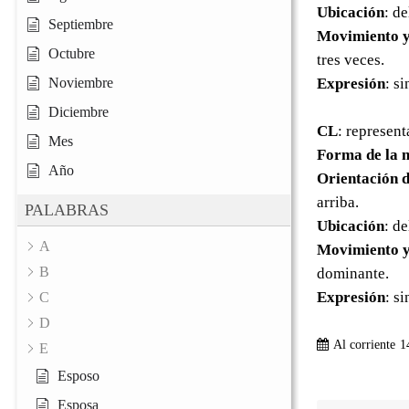
Ubicación
: d
Septiembre
Movimiento y
Octubre
tres veces.
Noviembre
Expresión
: s
Diciembre
CL
: represent
Mes
Forma de la 
Año
Orientación d
arriba.
PALABRAS
Ubicación
: d
A
Movimiento y
B
dominante.
Expresión
: s
C
D
Al corriente
1
E
Esposo
Esposa