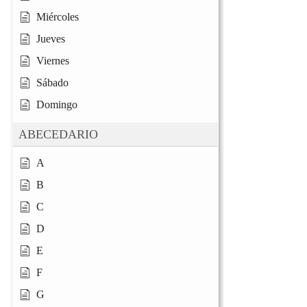
Miércoles
Jueves
Viernes
Sábado
Domingo
ABECEDARIO
A
B
C
D
E
F
G