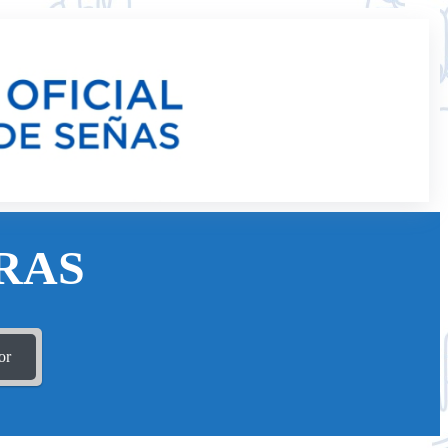
RAS
or