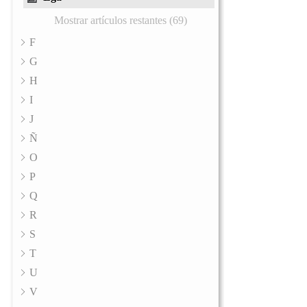
Mostrar artículos restantes (69)
F
G
H
I
J
Ñ
O
P
Q
R
S
T
U
V