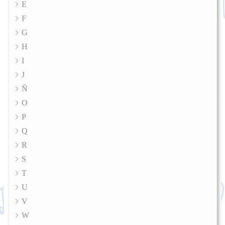
E
F
G
H
I
J
Ñ
O
P
Q
R
S
T
U
V
W