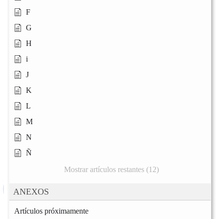
F
G
H
i
J
K
L
M
N
Ñ
Mostrar artículos restantes (12)
ANEXOS
Artículos próximamente