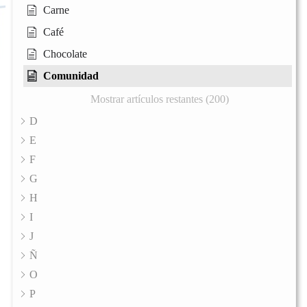
Carne
Café
Chocolate
Comunidad
Mostrar artículos restantes (200)
D
E
F
G
H
I
J
Ñ
O
P