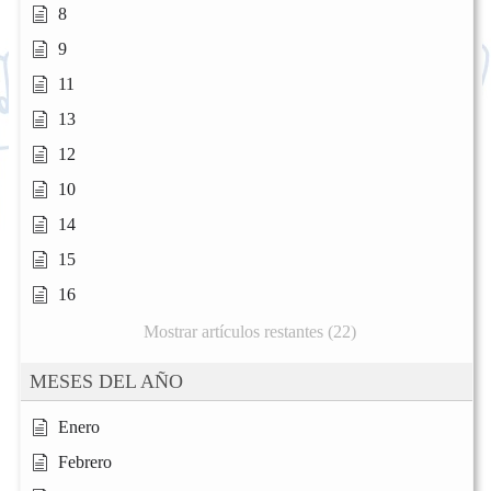
8
9
11
13
12
10
14
15
16
Mostrar artículos restantes (22)
MESES DEL AÑO
Enero
Febrero