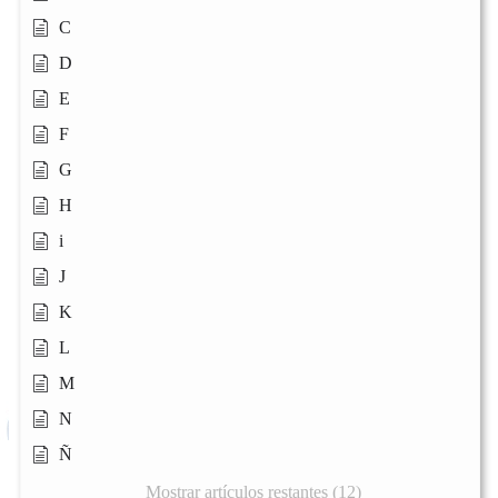
C
D
E
F
G
H
i
J
K
L
M
N
Ñ
Mostrar artículos restantes (12)