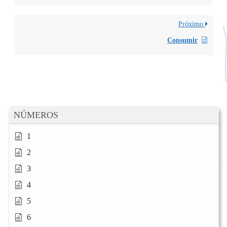
Próximo
Consumir
NÚMEROS
1
2
3
4
5
6