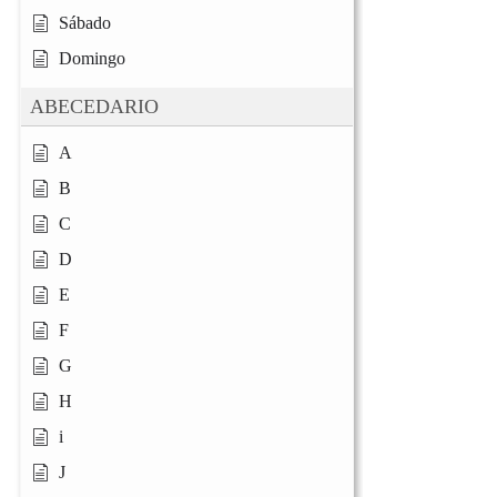
Sábado
Domingo
ABECEDARIO
A
B
C
D
E
F
G
H
i
J