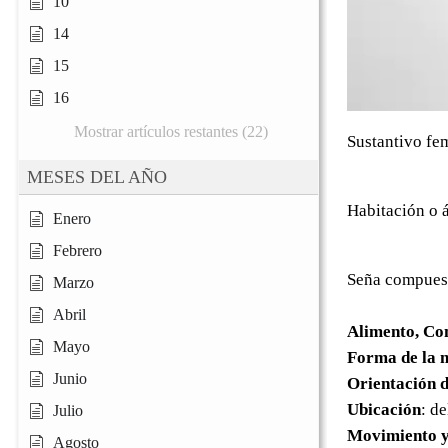
10
14
15
16
Mostrar artículos restantes (22)
Sustantivo fe
MESES DEL AÑO
Habitación o á
Enero
Febrero
Seña compues
Marzo
Abril
Alimento, Co
Mayo
Forma de la 
Junio
Orientación d
Ubicación
: d
Julio
Movimiento y
Agosto