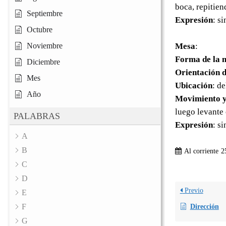
boca, repitien
Septiembre
Expresión
: s
Octubre
Noviembre
Mesa
:
Forma de la 
Diciembre
Orientación d
Mes
Ubicación
: d
Año
Movimiento y
luego levante 
PALABRAS
Expresión
: s
A
B
Al corriente
2
C
D
Previo
E
F
Dirección
G