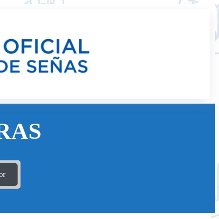
RAS
or