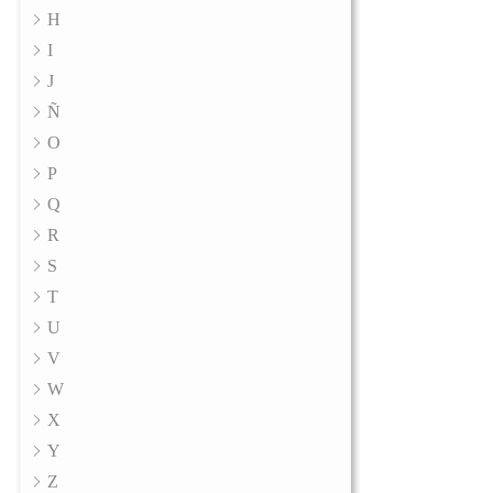
H
I
J
Ñ
O
P
Q
R
S
T
U
V
W
X
Y
Z