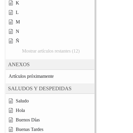
K
L
M
N
Ñ
Mostrar artículos restantes (12)
ANEXOS
Artículos próximamente
SALUDOS Y DESPEDIDAS
Saludo
Hola
Buenos Días
Buenas Tardes