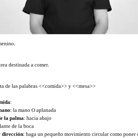
menino.
rea destinada a comer.
ta de las palabras <<comida>> y <<mesa>>
mida
:
mano
: la mano O aplanada
e la palma
: hacia abajo
elante de la boca
 dirección
: haga un pequeño movimiento circular como poner 