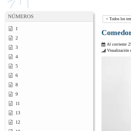
NÚMEROS
< Todos los te
1
Comedo
2
Al corriente
2
3
Visualización 
4
5
6
8
9
11
13
12