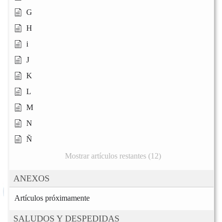
G
H
i
J
K
L
M
N
Ñ
Mostrar artículos restantes (12)
ANEXOS
Artículos próximamente
SALUDOS Y DESPEDIDAS