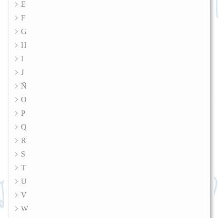
E
F
G
H
I
J
Ñ
O
P
Q
R
S
T
U
V
W