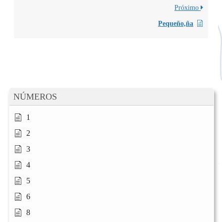
Próximo
Pequeño,ña
NÚMEROS
1
2
3
4
5
6
8