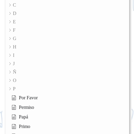
C
D
E
F
G
H
I
J
Ñ
O
P
Por Favor
Permiso
Papá
Primo