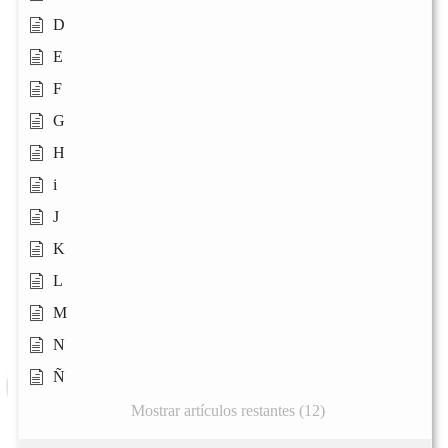
D
E
F
G
H
i
J
K
L
M
N
Ñ
Mostrar artículos restantes (12)