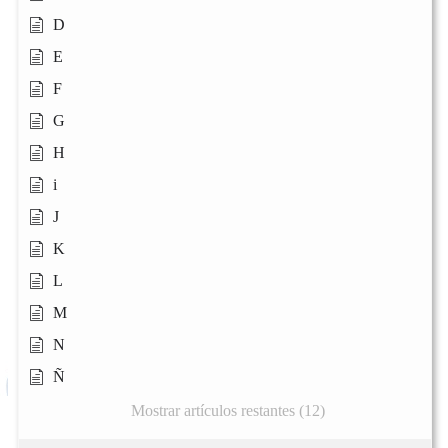
D
E
F
G
H
i
J
K
L
M
N
Ñ
Mostrar artículos restantes (12)