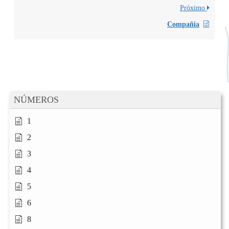
Próximo
Compañia
NÚMEROS
1
2
3
4
5
6
8