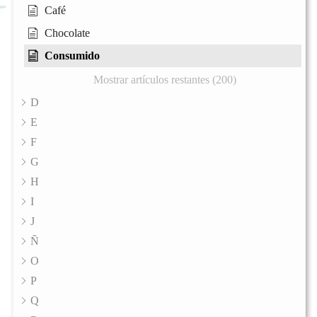
Café
Chocolate
Consumido
Mostrar artículos restantes (200)
D
E
F
G
H
I
J
Ñ
O
P
Q