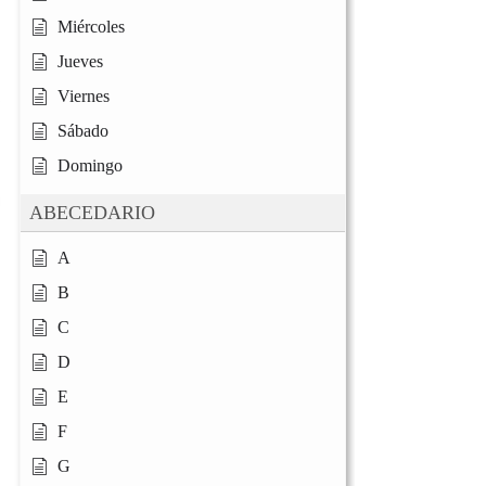
Miércoles
Jueves
Viernes
Sábado
Domingo
ABECEDARIO
A
B
C
D
E
F
G