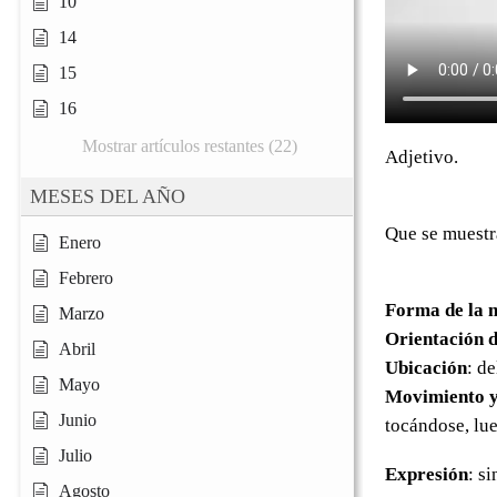
10
14
15
16
Mostrar artículos restantes (22)
Adjetivo.
MESES DEL AÑO
Que se muestr
Enero
Febrero
Forma de la 
Marzo
Orientación d
Abril
Ubicación
: d
Mayo
Movimiento y
Junio
tocándose, lue
Julio
Expresión
: s
Agosto