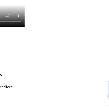
o.
 índices