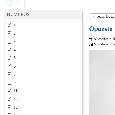
NÚMEROS
< Todos los te
1
Opuesto
2
Al corriente
1
3
Visualización 
4
5
6
8
9
11
13
12