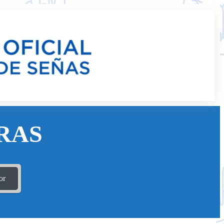
RAS
or