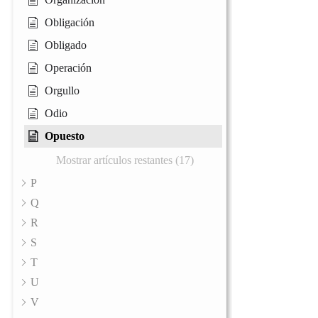
Obligación
Obligado
Operación
Orgullo
Odio
Opuesto
Mostrar artículos restantes (17)
P
Q
R
S
T
U
V