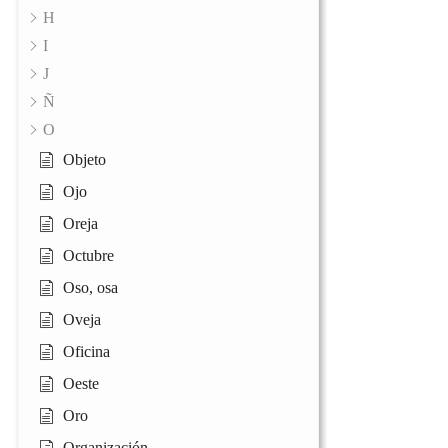
H
I
J
Ñ
O
Objeto
Ojo
Oreja
Octubre
Oso, osa
Oveja
Oficina
Oeste
Oro
Organización