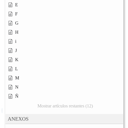
E
F
G
H
i
J
K
L
M
N
Ñ
Mostrar artículos restantes (12)
ANEXOS