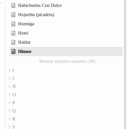
Habichuelas Con Dulce
Hojuelita (picadera)
Hormiga
Hotel
Hablar
Himno
Mostrar artículos restantes (38)
I
J
Ñ
O
P
Q
R
S