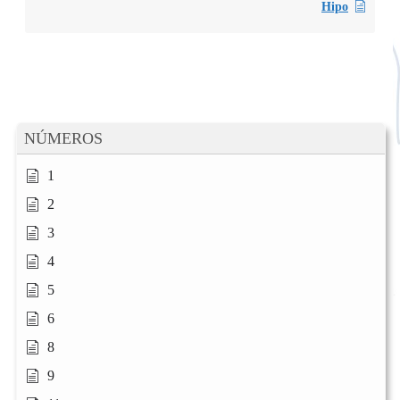
Hipo
NÚMEROS
1
2
3
4
5
6
8
9