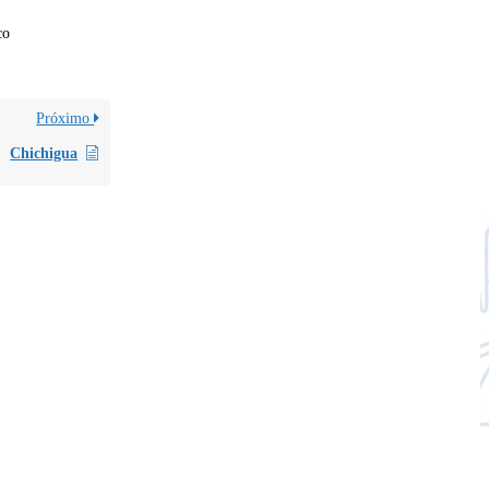
co
Próximo
Chichigua