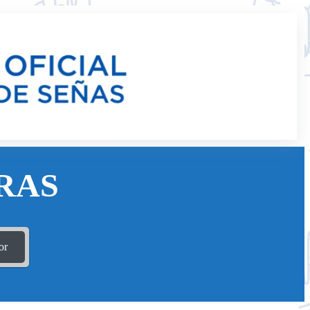
RAS
or