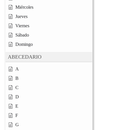
Miércoles
Jueves
Viernes
Sábado
Domingo
ABECEDARIO
A
B
C
D
E
F
G