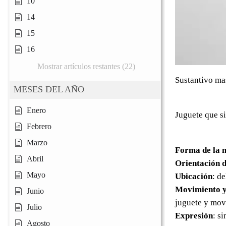
10
14
15
16
Mostrar artículos restantes (22)
Sustantivo ma
MESES DEL AÑO
Enero
Juguete que s
Febrero
Marzo
Forma de la 
Abril
Orientación d
Mayo
Ubicación
: d
Movimiento y
Junio
juguete y move
Julio
Expresión
: s
Agosto