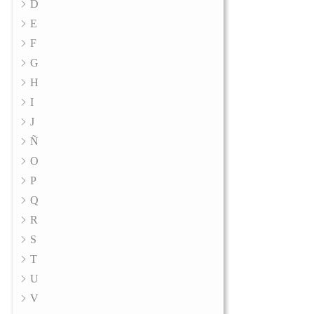
D
E
F
G
H
I
J
Ñ
O
P
Q
R
S
T
U
V