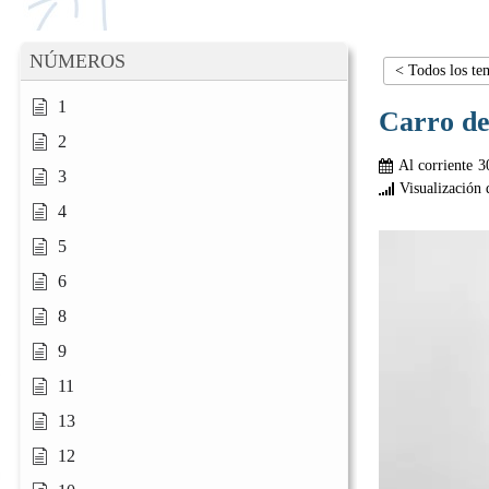
NÚMEROS
< Todos los te
1
Carro de
2
Al corriente
3
3
Visualización 
4
5
6
8
9
11
13
12