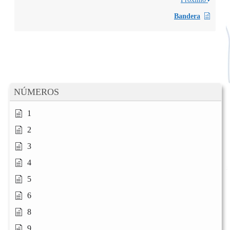
Bandera
NÚMEROS
1
2
3
4
5
6
8
9