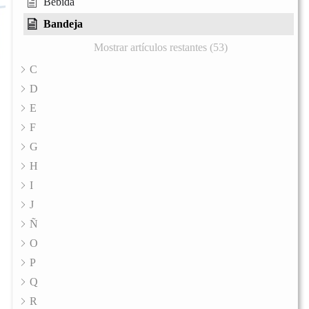
Bebida
Bandeja
Mostrar artículos restantes (53)
C
D
E
F
G
H
I
J
Ñ
O
P
Q
R