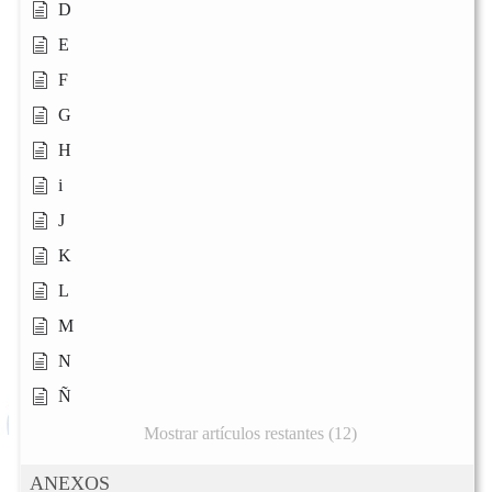
D
E
F
G
H
i
J
K
L
M
N
Ñ
Mostrar artículos restantes (12)
ANEXOS