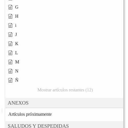
G
H
i
J
K
L
M
N
Ñ
Mostrar artículos restantes (12)
ANEXOS
Artículos próximamente
SALUDOS Y DESPEDIDAS