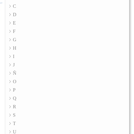
C
D
E
F
G
H
I
J
Ñ
O
P
Q
R
S
T
U