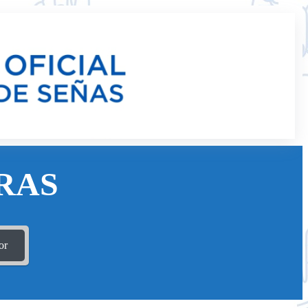
RAS
or