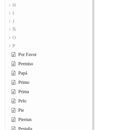
H
I
J
Ñ
O
P
Por Favor
Permiso
Papá
Primo
Prima
Pelo
Pie
Piernas
Pestaña