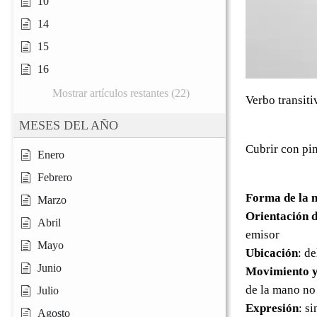
10
14
15
16
Mostrar artículos restantes (22)
Verbo transiti
MESES DEL AÑO
Cubrir con pin
Enero
Febrero
Forma de la 
Marzo
Orientación d
Abril
emisor
Mayo
Ubicación
: d
Junio
Movimiento y
de la mano no
Julio
Expresión
: s
Agosto