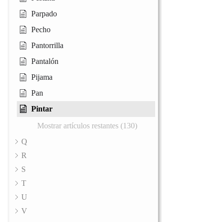
Parpado
Pecho
Pantorrilla
Pantalón
Pijama
Pan
Pintar
Mostrar artículos restantes (130)
Q
R
S
T
U
V