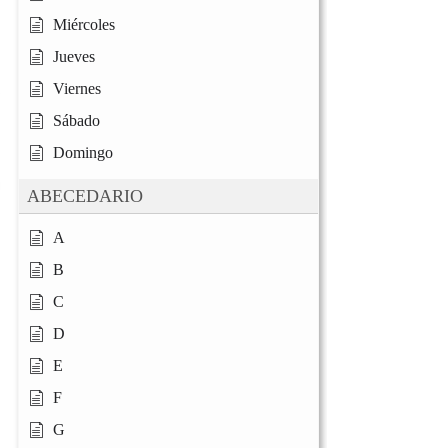
Miércoles
Jueves
Viernes
Sábado
Domingo
ABECEDARIO
A
B
C
D
E
F
G