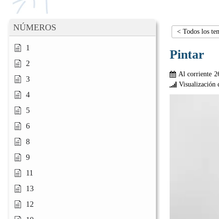
NÚMEROS
< Todos los te
1
Pintar
2
Al corriente
2
3
Visualización 
4
5
6
8
9
11
13
12