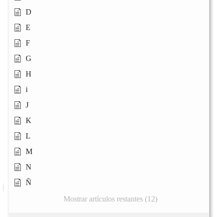
D
E
F
G
H
i
J
K
L
M
N
Ñ
Mostrar artículos restantes (12)