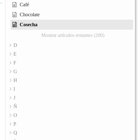
Café
Chocolate
Cosecha
Mostrar artículos restantes (200)
D
E
F
G
H
I
J
Ñ
O
P
Q