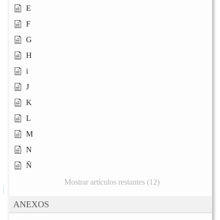
E
F
G
H
i
J
K
L
M
N
Ñ
Mostrar artículos restantes (12)
ANEXOS