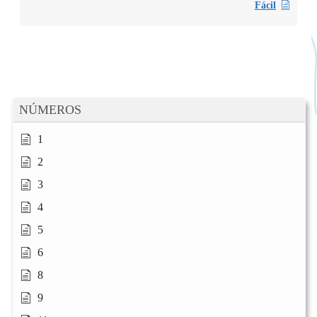
Fácil
NÚMEROS
1
2
3
4
5
6
8
9