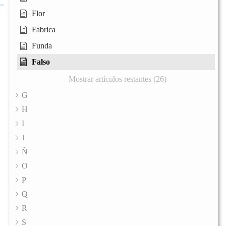
Flor
Fabrica
Funda
Falso
Mostrar artículos restantes (26)
G
H
I
J
Ñ
O
P
Q
R
S