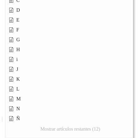
C
D
E
F
G
H
i
J
K
L
M
N
Ñ
Mostrar artículos restantes (12)