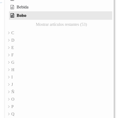
Bebida
Bolso
Mostrar artículos restantes (53)
C
D
E
F
G
H
I
J
Ñ
O
P
Q