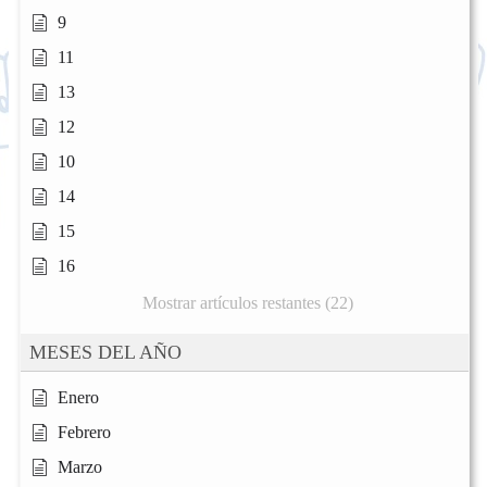
9
11
13
12
10
14
15
16
Mostrar artículos restantes (22)
MESES DEL AÑO
Enero
Febrero
Marzo