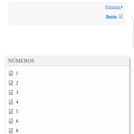
Próximo
Botón
NÚMEROS
1
2
3
4
5
6
8