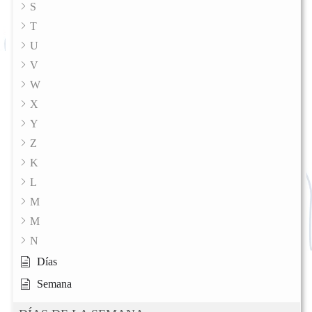
S
T
U
V
W
X
Y
Z
K
L
M
M
N
Días
Semana