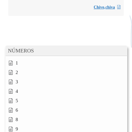
Chivo,chiva
NÚMEROS
1
2
3
4
5
6
8
9