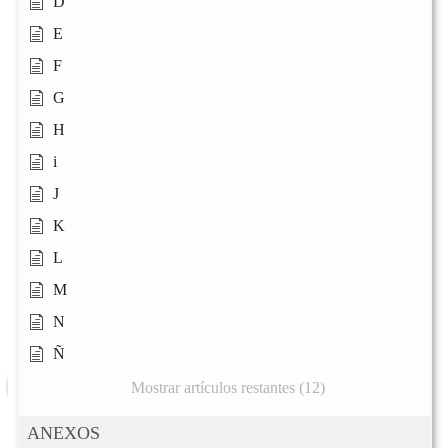
D
E
F
G
H
i
J
K
L
M
N
Ñ
Mostrar artículos restantes (12)
ANEXOS