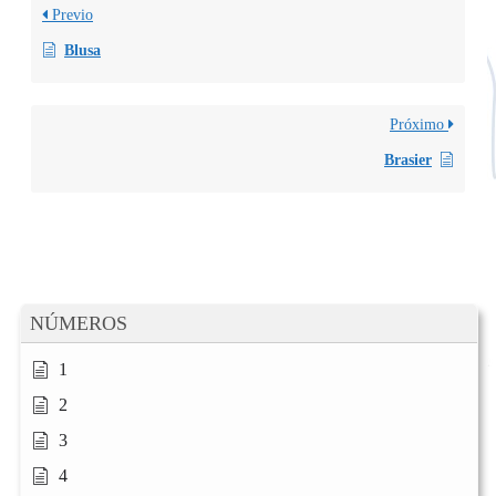
Previo
Blusa
Próximo
Brasier
NÚMEROS
1
2
3
4