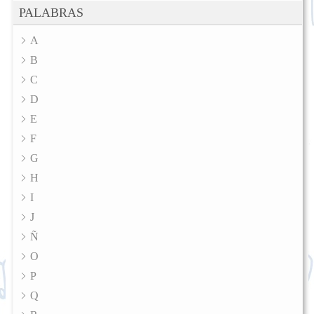
PALABRAS
A
B
C
D
E
F
G
H
I
J
Ñ
O
P
Q