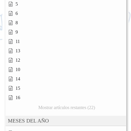
5
6
8
9
11
13
12
10
14
15
16
Mostrar artículos restantes (22)
MESES DEL AÑO