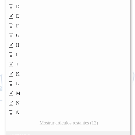
D
E
F
G
H
i
J
K
L
M
N
Ñ
Mostrar artículos restantes (12)