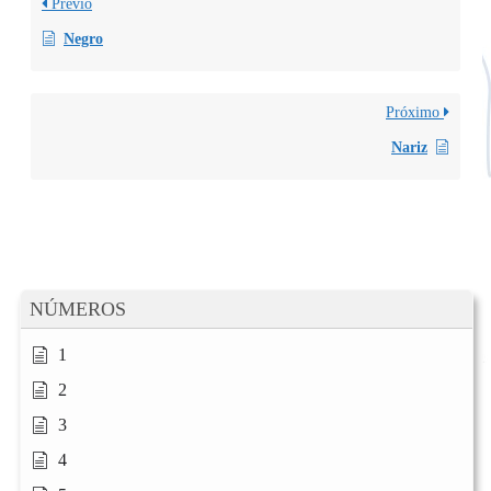
Previo
Negro
Próximo
Nariz
NÚMEROS
1
2
3
4