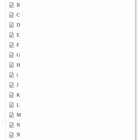
B
C
D
E
F
G
H
i
J
K
L
M
N
Ñ