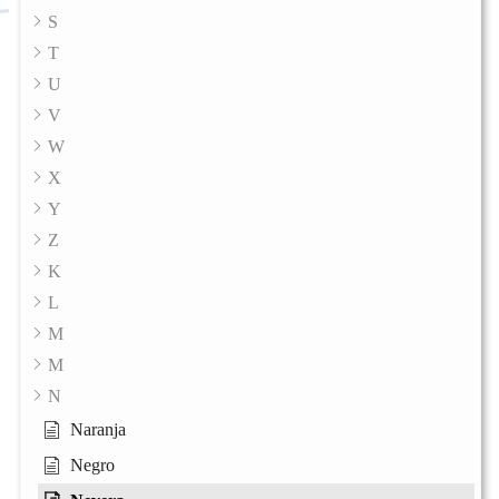
S
T
U
V
W
X
Y
Z
K
L
M
M
N
Naranja
Negro