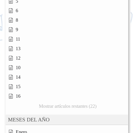
5
6
8
9
11
13
12
10
14
15
16
Mostrar artículos restantes (22)
MESES DEL AÑO
Enero