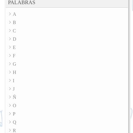
PALABRAS
A
B
C
D
E
F
G
H
I
J
Ñ
O
P
Q
R