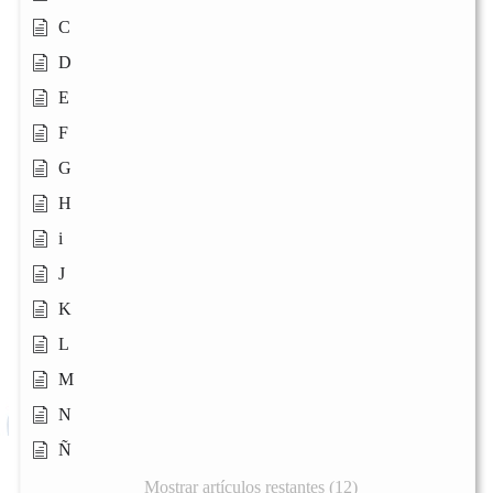
C
D
E
F
G
H
i
J
K
L
M
N
Ñ
Mostrar artículos restantes (12)