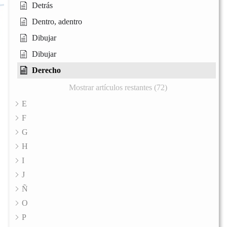
Detrás
Dentro, adentro
Dibujar
Dibujar
Derecho
Mostrar artículos restantes (72)
E
F
G
H
I
J
Ñ
O
P