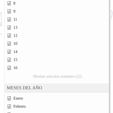
8
9
11
13
12
10
14
15
16
Mostrar artículos restantes (22)
MESES DEL AÑO
Enero
Febrero