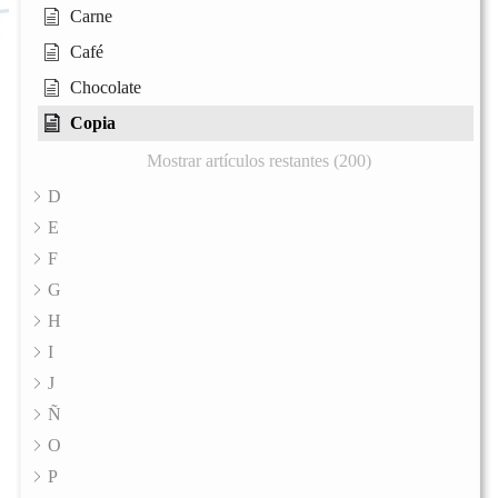
Carne
Café
Chocolate
Copia
Mostrar artículos restantes (200)
D
E
F
G
H
I
J
Ñ
O
P