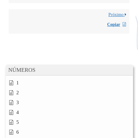
Próximo
Copiar
NÚMEROS
1
2
3
4
5
6