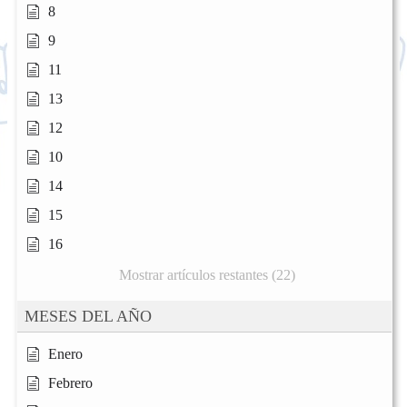
8
9
11
13
12
10
14
15
16
Mostrar artículos restantes (22)
MESES DEL AÑO
Enero
Febrero