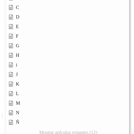
C
D
E
F
G
H
i
J
K
L
M
N
Ñ
Mostrar artículos restantes (12)