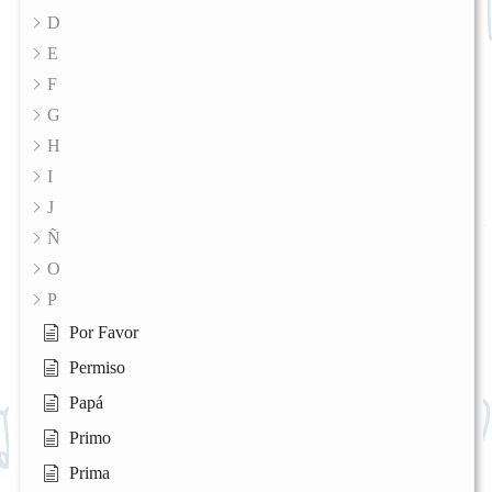
D
E
F
G
H
I
J
Ñ
O
P
Por Favor
Permiso
Papá
Primo
Prima