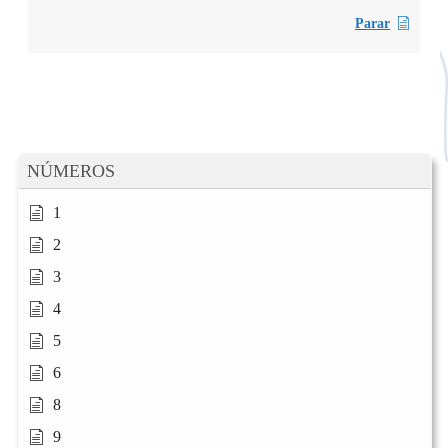
Parar
NÚMEROS
1
2
3
4
5
6
8
9