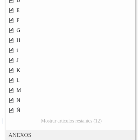
D
E
F
G
H
i
J
K
L
M
N
Ñ
Mostrar artículos restantes (12)
ANEXOS