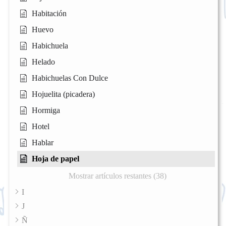
Habitación
Huevo
Habichuela
Helado
Habichuelas Con Dulce
Hojuelita (picadera)
Hormiga
Hotel
Hablar
Hoja de papel
Mostrar artículos restantes (38)
I
J
Ñ