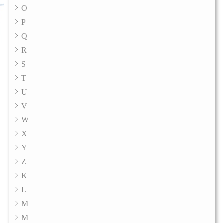
O
P
Q
R
S
T
U
V
W
X
Y
Z
K
L
M
M