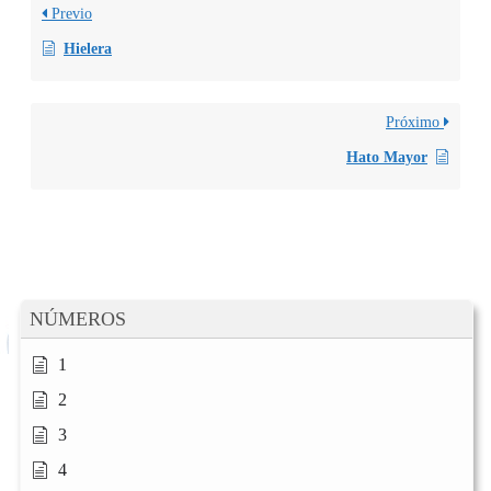
Previo
Hielera
Próximo
Hato Mayor
NÚMEROS
1
2
3
4