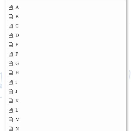
A
B
C
D
E
F
G
H
i
J
K
L
M
N