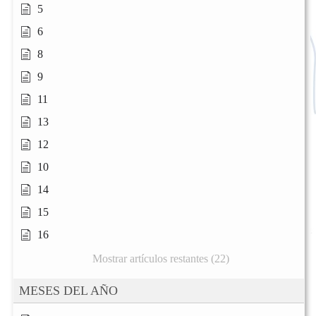
5
6
8
9
11
13
12
10
14
15
16
Mostrar artículos restantes (22)
MESES DEL AÑO