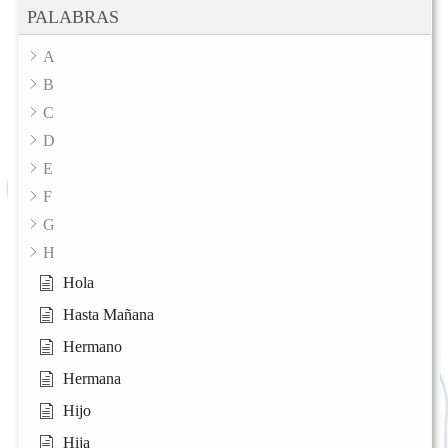
PALABRAS
A
B
C
D
E
F
G
H
Hola
Hasta Mañana
Hermano
Hermana
Hijo
Hija