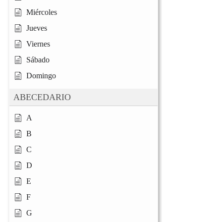
Miércoles
Jueves
Viernes
Sábado
Domingo
ABECEDARIO
A
B
C
D
E
F
G