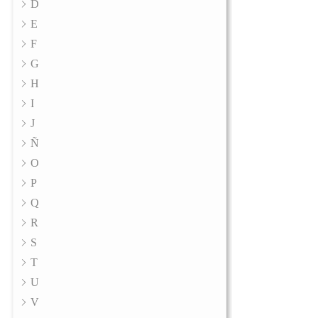
D
E
F
G
H
I
J
Ñ
O
P
Q
R
S
T
U
V