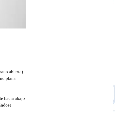
mano abierta)
ano plana
e hacia abajo
cándose