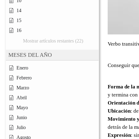
10
14
15
16
Mostrar artículos restantes (22)
Verbo transiti
MESES DEL AÑO
Conseguir que 
Enero
Febrero
Forma de la 
Marzo
y termina con
Abril
Orientación d
Mayo
Ubicación
: d
Junio
Movimiento y
detrás de la 
Julio
Expresión
: s
Agosto