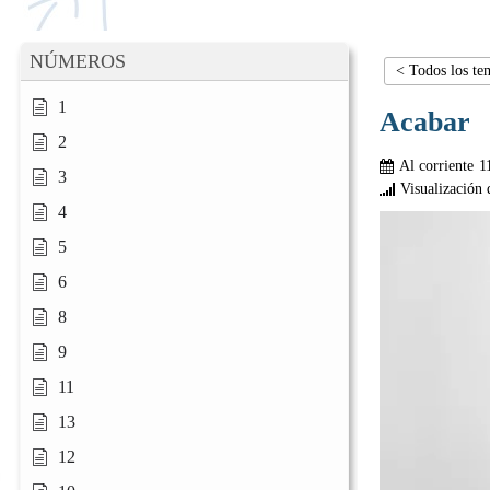
NÚMEROS
< Todos los te
1
Acabar
2
Al corriente
1
3
Visualización 
4
5
6
8
9
11
13
12