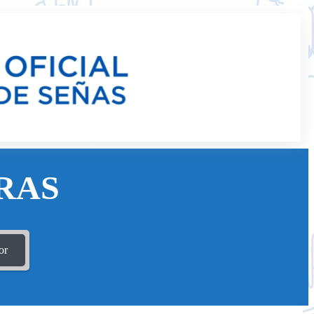
RAS
or