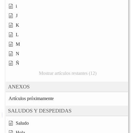
i
J
K
L
M
N
Ñ
Mostrar artículos restantes (12)
ANEXOS
Artículos próximamente
SALUDOS Y DESPEDIDAS
Saludo
Hola