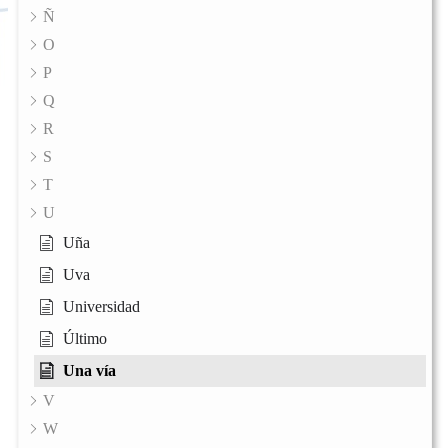
Ñ
O
P
Q
R
S
T
U
Uña
Uva
Universidad
Último
Una vía
V
W