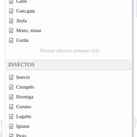
Gallo
Gato,gata
Jirafa
Mono, mona
Gorila
Mostrar artículos restantes (24)
INSECTOS
Insecto
Ciempiés
Hormiga
Gusano
Lagarto
Iguana
Piojo